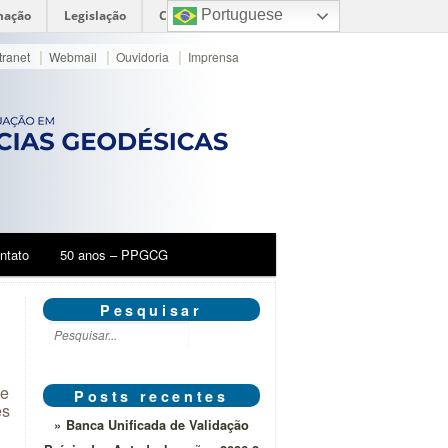
Portuguese
mação
Legislação
Canais
|
|
|
tranet
Webmail
Ouvidoria
Imprensa
ntato
50 anos – PPGCG
Pesquisar
 e
Posts recentes
es
Banca Unificada de Validação