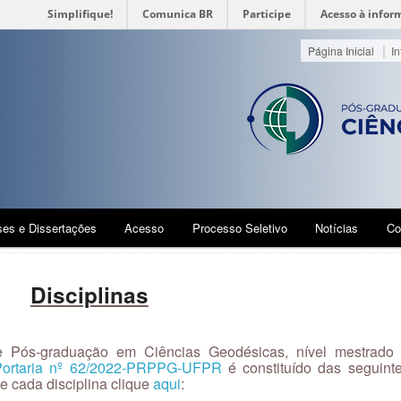
Simplifique!
Comunica BR
Participe
Acesso à infor
|
Página Inicial
In
ses e Dissertações
Acesso
Processo Seletivo
Notícias
Co
Disciplinas
 Pós-graduação em Ciências Geodésicas, nível mestrado
Portaria nº 62/2022-PRPPG-UFPR
é constituído das seguint
e cada disciplina clique
aqui
: