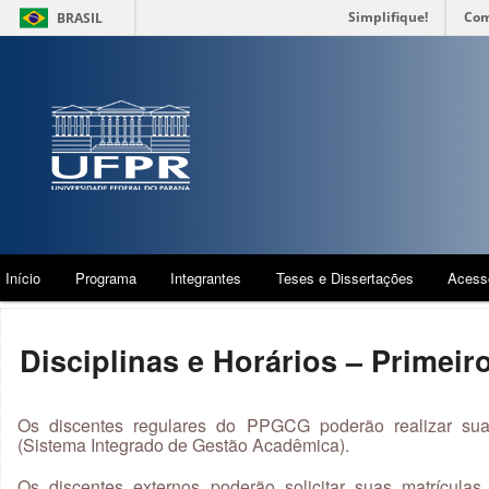
Simplifique!
Com
BRASIL
Início
Programa
Integrantes
Teses e Dissertações
Acess
Disciplinas e Horários – Primei
Os discentes regulares do PPGCG poderão realizar sua
(Sistema Integrado de Gestão Acadêmica).
Os discentes externos poderão solicitar suas matrículas 