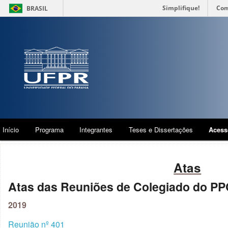
Simplifique!
Com
BRASIL
Início
Programa
Integrantes
Teses e Dissertações
Acess
Atas
Atas das Reuniões de Colegiado do P
2019
Reunião nº 401