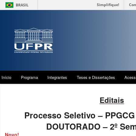
Simplifique!
Com
BRASIL
Início
Programa
Integrantes
Teses e Dissertações
Acess
Editais
Processo Seletivo – PPGC
DOUTORADO – 2º Seme
Novo!