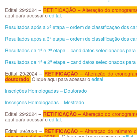
Edital 29/2024 –
RETIFICAÇÃO – Alteração do cronograma 
aqui para acessar o
edital
.
Resultados após a 3ª etapa – ordem de classificação dos ca
Resultados após a 3ª etapa – ordem de classificação dos ca
Resultados da 1ª e 2ª etapa – candidatos selecionados para 
Resultados da 1ª e 2ª etapa – candidatos selecionados para 
Edital 29/2024 –
RETIFICAÇÃO
– Alteração do cronogra
doutorado
:
Clique aqui para acessar o
edital
.
Inscrições Homologadas –
Doutorado
Inscrições Homologadas – Mestrado
Edital 29/2024 –
RETIFICAÇÃO
– Alteração do cronograma
aqui para acessar o
edital
.
Edital 29/2024 –
RETIFICAÇÃO
– Alteração do número de
processo seletivo 2025-1
: Clique aqui para acessar o
edital
.